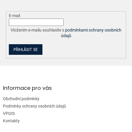
E-mail
Vložením e-mailu souhlasíte s
podmínkami ochrany osobních
údajů
PŘIHLÁSIT SE
Z
á
p
a
Informace pro vás
t
Obchodní podmínky
í
Podmínky ochrany osobních údajů
VPOIS
Kontakty