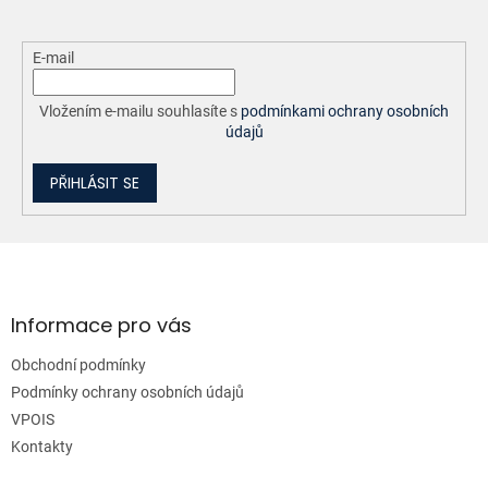
E-mail
Vložením e-mailu souhlasíte s
podmínkami ochrany osobních
údajů
PŘIHLÁSIT SE
Z
á
p
a
Informace pro vás
t
Obchodní podmínky
í
Podmínky ochrany osobních údajů
VPOIS
Kontakty