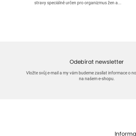
stravy speciálně určen pro organizmus žen a...
Odebírat newsletter
Vložte svůj e-mail a my vám budeme zasílat informace o 
na našem e-shopu.
Z
á
p
a
t
Informa
í