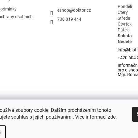
Pondělí
podmínky
eshop
@
doktor.cz
Úterý
ochrany osobních
Středa
730 819 444
Čtvrtek
Pátek
Sobota
Neděle
info@bioti
+420 604 
Informační
pro e-shop 
Mgr. Rom
oužívá soubory cookie. Dalším procházením tohoto
jete souhlas s jejich používáním.. Více informací
zde
.
í
razena.