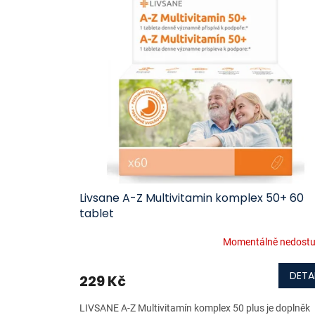
ý
í
p
p
i
r
s
o
p
d
r
u
o
k
d
t
u
ů
k
t
ů
Livsane A-Z Multivitamin komplex 50+ 60
tablet
Momentálně nedost
DETA
229 Kč
LIVSANE A-Z Multivitamín komplex 50 plus je doplněk