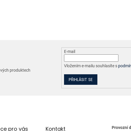
O
v
l
á
d
a
c
E-mail
í
p
r
Vložením e-mailu souhlasíte s
podmín
nových produktech
v
k
PŘIHLÁSIT SE
y
v
ý
p
i
s
u
ce pro vás
Kontakt
Provozní 