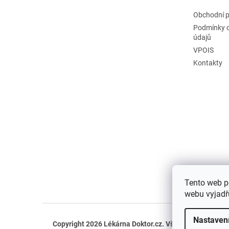
Obchodní 
Podmínky 
údajů
VPOIS
Kontakty
Tento web p
webu vyjadřu
Nastaven
Copyright 2026
Lékárna Doktor.cz
. Všechna práva vyh