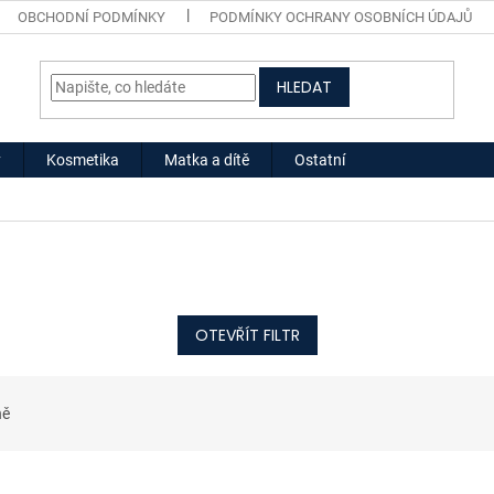
OBCHODNÍ PODMÍNKY
PODMÍNKY OCHRANY OSOBNÍCH ÚDAJŮ
HLEDAT
y
Kosmetika
Matka a dítě
Ostatní
OTEVŘÍT FILTR
ně