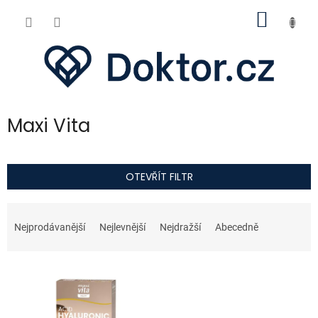
Přejít
NÁKUP
na
obsah
KOŠÍK
Maxi Vita
OTEVŘÍT FILTR
Ř
a
Nejprodávanější
Nejlevnější
Nejdražší
Abecedně
z
e
V
n
ý
í
p
p