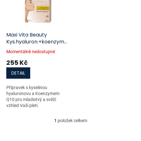
i
r
s
o
p
d
r
u
o
k
d
t
Maxi Vita Beauty
u
ů
Kys.hyaluron.+koenzym
k
Q10 60 kapslí
Momentálně nedostupné
t
255 Kč
ů
DETAIL
Přípravek s kyselinou
hyaluronovu a Koenzymem
Q10 pro mladistvý a svěží
vzhled Vaší pleti.
1
položek celkem
O
v
l