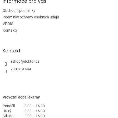
a
Informace pro vás
t
Obchodní podmínky
í
Podmínky ochrany osobních údajů
VPOIS
Kontakty
Kontakt
eshop
@
doktor.cz
730 819 444
Provozní doba lékárny
Pondělí
8:00 – 16:30
Úterý
8:00 – 16:30
Středa
8:00 – 16:30