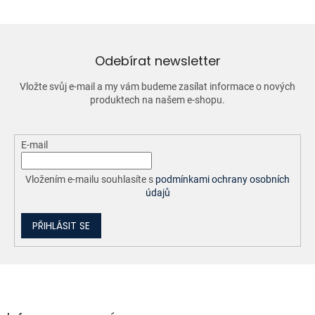
á
d
a
c
í
Odebírat newsletter
p
r
Vložte svůj e-mail a my vám budeme zasílat informace o nových
v
produktech na našem e-shopu.
k
y
v
ý
E-mail
p
i
Vložením e-mailu souhlasíte s
podmínkami ochrany osobních
s
údajů
u
PŘIHLÁSIT SE
Z
á
p