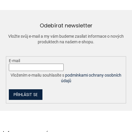
á
d
a
c
í
Odebírat newsletter
p
r
Vložte svůj e-mail a my vám budeme zasílat informace o nových
v
produktech na našem e-shopu.
k
y
v
ý
E-mail
p
i
Vložením e-mailu souhlasíte s
podmínkami ochrany osobních
s
údajů
u
PŘIHLÁSIT SE
Z
á
p