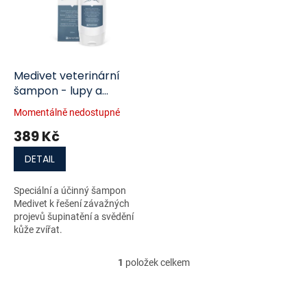
i
r
s
o
p
d
r
u
o
k
d
t
Medivet veterinární
u
ů
šampon - lupy a
k
svědění 100ml
Momentálně nedostupné
t
389 Kč
ů
DETAIL
Speciální a účinný šampon
Medivet k řešení závažných
projevů šupinatění a svědění
kůže zvířat.
1
položek celkem
O
v
l