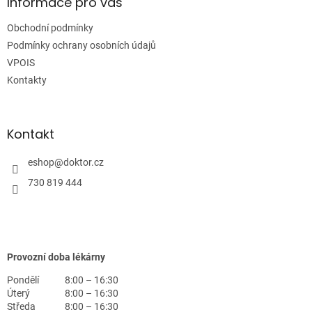
a
Informace pro vás
t
Obchodní podmínky
í
Podmínky ochrany osobních údajů
VPOIS
Kontakty
Kontakt
eshop
@
doktor.cz
730 819 444
Provozní doba lékárny
Pondělí
8:00 – 16:30
Úterý
8:00 – 16:30
Středa
8:00 – 16:30