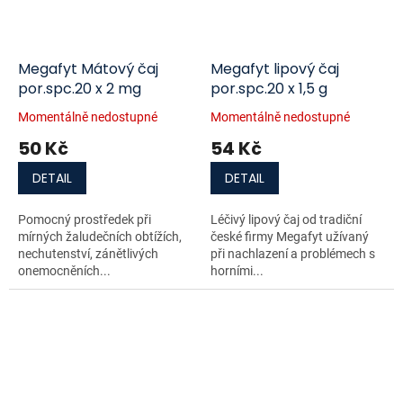
Megafyt Mátový čaj
Megafyt lipový čaj
por.spc.20 x 2 mg
por.spc.20 x 1,5 g
Momentálně nedostupné
Momentálně nedostupné
50 Kč
54 Kč
DETAIL
DETAIL
Pomocný prostředek při
Léčivý lipový čaj od tradiční
mírných žaludečních obtížích,
české firmy Megafyt užívaný
nechutenství, zánětlivých
při nachlazení a problémech s
onemocněních...
horními...