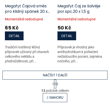
Megafyt Čajová směs
Megafyt Čaj ze šalvěje
pro klidný spánek 20 x
por.spc.20 x 1,5 g
2,1 g
Momentálně nedostupné
Momentálně nedostupné
65 Kč
50 Kč
DETAIL
DETAIL
Tradiční rostlinný léčivý
Přípravek je vhodný jako
přípravek užívaný při stavech
antihydrotikum k potlačení
celkového neklidu a
nežádoucího pocení, zejména
předrážděnosti, při...
nočního, při...
NAČÍST 1 DALŠÍ
S
1
2
t
O
r
13
položek celkem
v
á
l
NAHORU
n
á
k
o
d