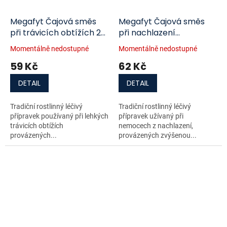
Megafyt Čajová směs
Megafyt Čajová směs
při trávicích obtížích 20
při nachlazení
x 1,5 g
por.spc.20 x 1,5 g
Momentálně nedostupné
Momentálně nedostupné
59 Kč
62 Kč
DETAIL
DETAIL
Tradiční rostlinný léčivý
Tradiční rostlinný léčivý
přípravek používaný při lehkých
přípravek užívaný při
trávicích obtížích
nemocech z nachlazení,
provázených...
provázených zvýšenou...