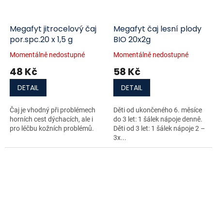
Megafyt jitrocelový čaj
Megafyt čaj lesní plody
por.spc.20 x 1,5 g
BIO 20x2g
Momentálně nedostupné
Momentálně nedostupné
48 Kč
58 Kč
DETAIL
DETAIL
Čaj je vhodný při problémech
Děti od ukončeného 6. měsíce
horních cest dýchacích, ale i
do 3 let: 1 šálek nápoje denně.
pro léčbu kožních problémů.
Děti od 3 let: 1 šálek nápoje 2 –
3x...