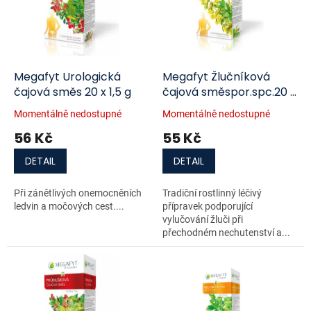
i
r
s
o
p
d
r
u
o
k
d
t
Megafyt Urologická
Megafyt Žlučníková
u
ů
čajová směs 20 x 1,5 g
čajová směspor.spc.20 x
k
1,5 g
Momentálně nedostupné
Momentálně nedostupné
t
56 Kč
55 Kč
ů
DETAIL
DETAIL
Při zánětlivých onemocněních
Tradiční rostlinný léčivý
ledvin a močových cest....
přípravek podporující
vylučování žluči při
přechodném nechutenství a...