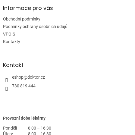
p
a
Informace pro vás
t
Obchodní podmínky
í
Podmínky ochrany osobních údajů
VPOIS
Kontakty
Kontakt
eshop
@
doktor.cz
730 819 444
Provozní doba lékárny
Pondělí
8:00 – 16:30
Úterý
8:00 – 16:30