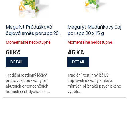
Megafyt Průdušková
Megafyt Meduňkový čaj
čajová směs por.spc.20
por.spc.20 x 15 g
x 1,5 g
Momentálně nedostupné
Momentálně nedostupné
61 Kč
45 Kč
DETAIL
DETAIL
Tradiční rostlinný léčivý
Tradiční rostlinný léčivý
přípravek používaný při
přípravek užívaný k úlevě
akutních onemocněních
mírných příznaků psychického
horních cest dýchacích...
vypětí...