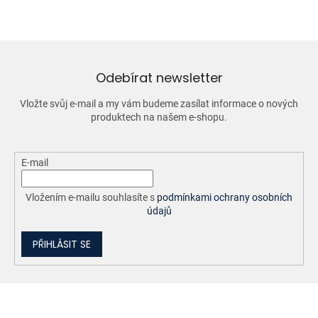
v
a
á
c
n
í
í
p
r
v
Odebírat newsletter
k
y
Vložte svůj e-mail a my vám budeme zasílat informace o nových
v
produktech na našem e-shopu.
ý
p
i
E-mail
s
u
Vložením e-mailu souhlasíte s
podmínkami ochrany osobních
údajů
PŘIHLÁSIT SE
Z
á