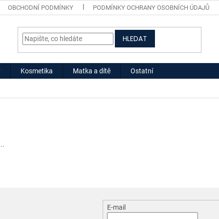
OBCHODNÍ PODMÍNKY
PODMÍNKY OCHRANY OSOBNÍCH ÚDAJŮ
HLEDAT
y
Kosmetika
Matka a dítě
Ostatní
..
E-mail