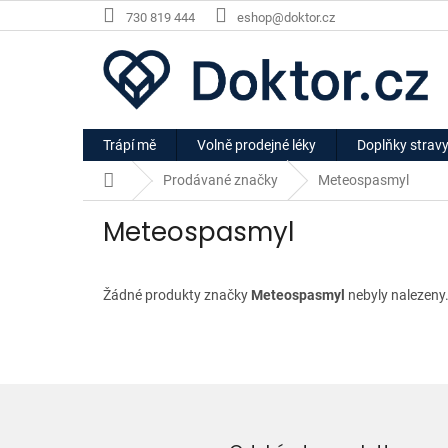
Přejít
730 819 444
eshop@doktor.cz
na
obsah
Trápí mě
Volně prodejné léky
Doplňky strav
Domů
Prodávané značky
Meteospasmyl
Meteospasmyl
Žádné produkty značky
Meteospasmyl
nebyly nalezeny.