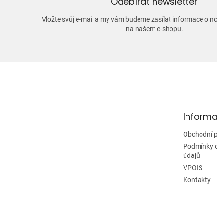
Odebírat newsletter
Vložte svůj e-mail a my vám budeme zasílat informace o 
na našem e-shopu.
Z
á
p
a
t
Informa
í
Obchodní 
Podmínky 
údajů
VPOIS
Kontakty