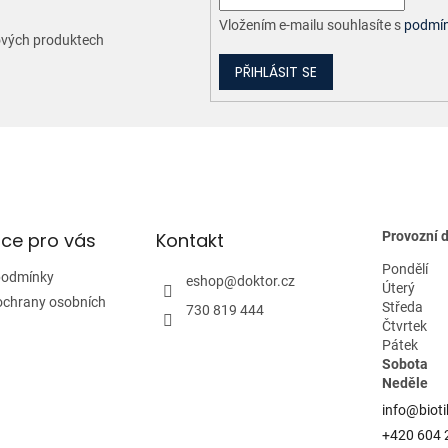
Vložením e-mailu souhlasíte s
podmín
nových produktech
PŘIHLÁSIT SE
ce pro vás
Kontakt
Provozní 
Pondělí
podmínky
eshop
@
doktor.cz
Úterý
ochrany osobních
Středa
730 819 444
Čtvrtek
Pátek
Sobota
Neděle
info@bioti
+420 604 