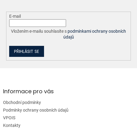
E-mail
Vložením e-mailu souhlasíte s
podmínkami ochrany osobních
údajů
PŘIHLÁSIT SE
Z
á
p
a
Informace pro vás
t
Obchodní podmínky
í
Podmínky ochrany osobních údajů
VPOIS
Kontakty