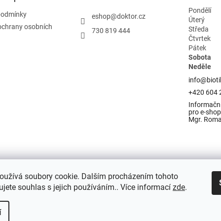
Pondělí
podmínky
eshop
@
doktor.cz
Úterý
ochrany osobních
Středa
730 819 444
Čtvrtek
Pátek
Sobota
Neděle
info@bioti
+420 604 
Informační
pro e-shop 
Mgr. Rom
oužívá soubory cookie. Dalším procházením tohoto
jete souhlas s jejich používáním.. Více informací
zde
.
í
razena.