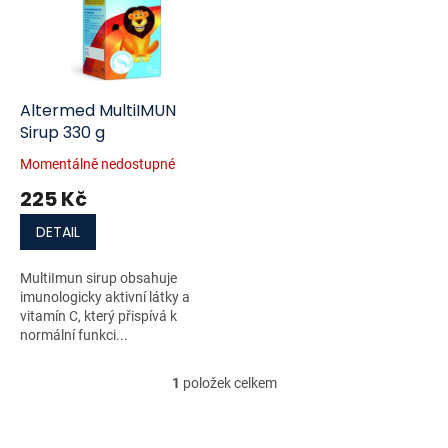
i
r
s
o
p
d
r
u
o
k
d
t
Altermed MultiIMUN
u
ů
Sirup 330 g
k
Momentálně nedostupné
t
225 Kč
ů
DETAIL
MultiImun sirup obsahuje
imunologicky aktivní látky a
vitamín C, který přispívá k
normální funkci...
1
položek celkem
O
v
l