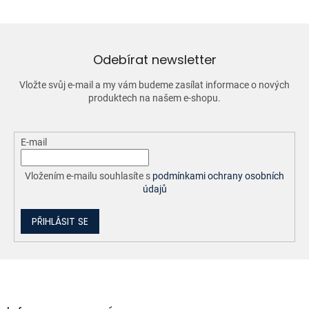
á
d
a
c
í
Odebírat newsletter
p
r
Vložte svůj e-mail a my vám budeme zasílat informace o nových
v
produktech na našem e-shopu.
k
y
v
ý
E-mail
p
i
Vložením e-mailu souhlasíte s
podmínkami ochrany osobních
s
údajů
u
PŘIHLÁSIT SE
Z
á
p