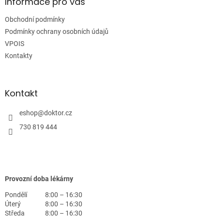
a
Informace pro vás
t
Obchodní podmínky
í
Podmínky ochrany osobních údajů
VPOIS
Kontakty
Kontakt
eshop
@
doktor.cz
730 819 444
Provozní doba lékárny
Pondělí
8:00 – 16:30
Úterý
8:00 – 16:30
Středa
8:00 – 16:30