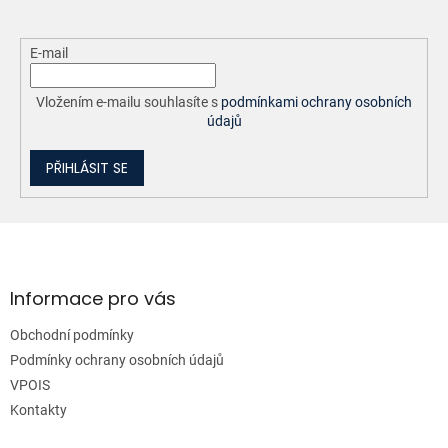
E-mail
Vložením e-mailu souhlasíte s
podmínkami ochrany osobních
údajů
PŘIHLÁSIT SE
Z
á
p
a
Informace pro vás
t
Obchodní podmínky
í
Podmínky ochrany osobních údajů
VPOIS
Kontakty