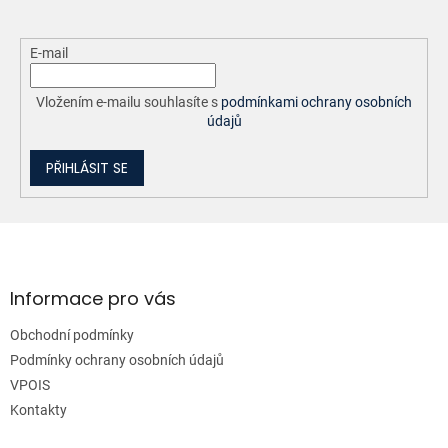
E-mail
Vložením e-mailu souhlasíte s
podmínkami ochrany osobních
údajů
PŘIHLÁSIT SE
Z
á
p
a
Informace pro vás
t
Obchodní podmínky
í
Podmínky ochrany osobních údajů
VPOIS
Kontakty