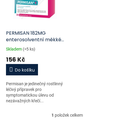
i
r
s
o
p
d
r
u
o
k
d
t
PERMISAN 182MG
u
ů
enterosolventní měkké
k
tobolky 30
Skladem
(>5 ks)
t
156 Kč
ů
Do košíku
Permisan je jedinečný rostlinný
léčivý přípravek pro
symptomatickou úlevu od
nezávažných křečí...
1
položek celkem
O
v
l