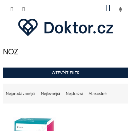
Přejít
NÁKUP
na
obsah
KOŠÍK
NOZ
OTEVŘÍT FILTR
Ř
a
Nejprodávanější
Nejlevnější
Nejdražší
Abecedně
z
e
V
n
ý
í
p
p