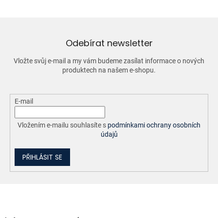
á
d
a
c
í
Odebírat newsletter
p
r
Vložte svůj e-mail a my vám budeme zasílat informace o nových
v
produktech na našem e-shopu.
k
y
v
ý
E-mail
p
i
Vložením e-mailu souhlasíte s
podmínkami ochrany osobních
s
údajů
u
PŘIHLÁSIT SE
Z
á
p