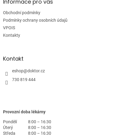
a
Informace pro vás
t
Obchodní podmínky
í
Podmínky ochrany osobních údajů
VPOIS
Kontakty
Kontakt
eshop
@
doktor.cz
730 819 444
Provozní doba lékárny
Pondělí
8:00 – 16:30
Úterý
8:00 – 16:30
Středa
8:00 – 16:30