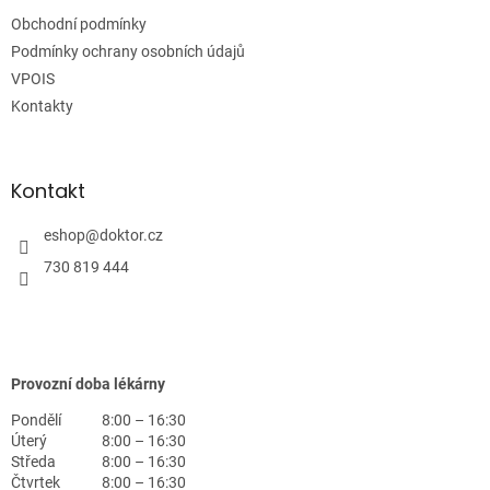
t
Obchodní podmínky
í
Podmínky ochrany osobních údajů
VPOIS
Kontakty
Kontakt
eshop
@
doktor.cz
730 819 444
Provozní doba lékárny
Pondělí
8:00 – 16:30
Úterý
8:00 – 16:30
Středa
8:00 – 16:30
Čtvrtek
8:00 – 16:30