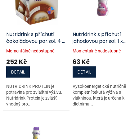
i
r
s
o
p
d
r
u
o
k
d
t
Nutridrink s příchutí
Nutridrink s příchutí
u
ů
čokoládovou por.sol. 4 x
jahodovou por.sol. 1 x
k
200 ml
200 ml
Momentálně nedostupné
Momentálně nedostupné
t
252 Kč
63 Kč
ů
DETAIL
DETAIL
NUTRIDRINK PROTEIN je
Vysokoenergetická nutričně
potravina pro zvláštní výživu.
kompletní tekutá výživa s
Nutridrink Protein je zvlášť
vlákninou, která je určena k
vhodný pro...
dietnímu...