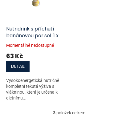
Nutridrink s příchutí
banánovou por.sol. 1 x
200 ml
Momentálně nedostupné
63 Kč
DETAIL
Vysokoenergetická nutričně
kompletní tekutá výživa s
vlákninou, která je určena k
dietnímu...
3
položek celkem
O
v
l
á