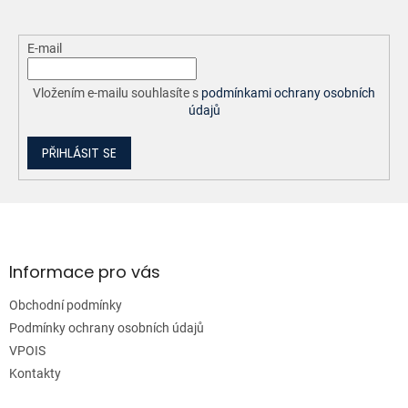
E-mail
Vložením e-mailu souhlasíte s
podmínkami ochrany osobních
údajů
PŘIHLÁSIT SE
Z
á
p
a
Informace pro vás
t
Obchodní podmínky
í
Podmínky ochrany osobních údajů
VPOIS
Kontakty