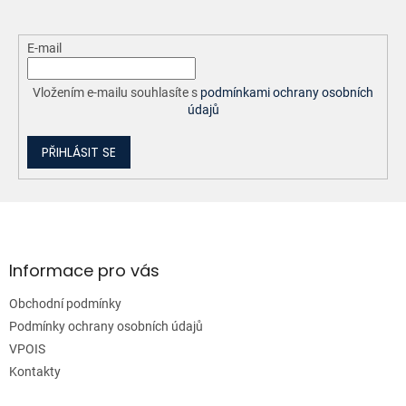
E-mail
Vložením e-mailu souhlasíte s
podmínkami ochrany osobních
údajů
PŘIHLÁSIT SE
Z
á
p
a
Informace pro vás
t
Obchodní podmínky
í
Podmínky ochrany osobních údajů
VPOIS
Kontakty