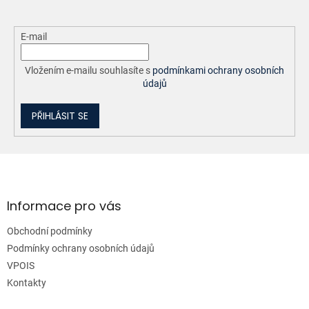
E-mail
Vložením e-mailu souhlasíte s
podmínkami ochrany osobních
údajů
PŘIHLÁSIT SE
Z
á
p
a
Informace pro vás
t
Obchodní podmínky
í
Podmínky ochrany osobních údajů
VPOIS
Kontakty