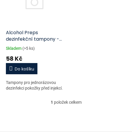
i
r
s
o
p
d
r
u
o
k
d
t
Alcohol Preps
u
ů
dezinfekční tampony -
k
čtverečky100ks
Skladem
(>5 ks)
t
58 Kč
ů
Do košíku
Tampony pro jednorázovou
dezinfekci pokožky před injekcí.
1
položek celkem
O
v
l
á
d