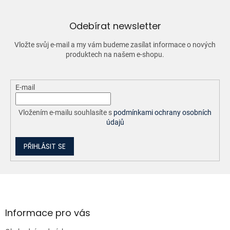
a
c
í
Odebírat newsletter
p
r
Vložte svůj e-mail a my vám budeme zasílat informace o nových
v
produktech na našem e-shopu.
k
y
v
ý
E-mail
p
i
Vložením e-mailu souhlasíte s
podmínkami ochrany osobních
s
údajů
u
PŘIHLÁSIT SE
Z
á
p
a
Informace pro vás
t