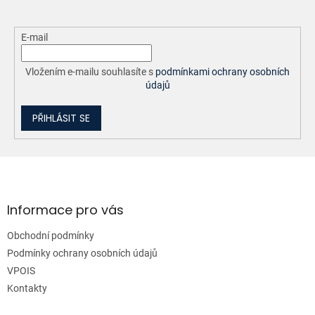
E-mail
Vložením e-mailu souhlasíte s
podmínkami ochrany osobních
údajů
PŘIHLÁSIT SE
Z
á
p
a
Informace pro vás
t
Obchodní podmínky
í
Podmínky ochrany osobních údajů
VPOIS
Kontakty