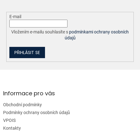
E-mail
Vložením e-mailu souhlasíte s
podmínkami ochrany osobních
údajů
PŘIHLÁSIT SE
Z
á
p
a
Informace pro vás
t
Obchodní podmínky
í
Podmínky ochrany osobních údajů
VPOIS
Kontakty