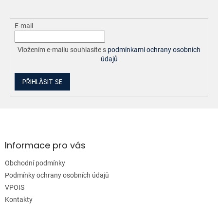
E-mail
Vložením e-mailu souhlasíte s
podmínkami ochrany osobních
údajů
PŘIHLÁSIT SE
Z
á
p
a
Informace pro vás
t
Obchodní podmínky
í
Podmínky ochrany osobních údajů
VPOIS
Kontakty