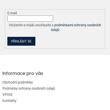
E-mail
Vložením e-mailu souhlasíte s
podmínkami ochrany osobních
údajů
PŘIHLÁSIT SE
Z
á
p
a
Informace pro vás
t
Obchodní podmínky
í
Podmínky ochrany osobních údajů
VPOIS
Kontakty