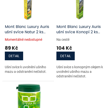
i
r
s
o
p
d
r
u
o
k
d
t
Mont Blanc Luxury Auris
Mont Blanc Luxury Auris
u
ů
ušní svíce Natur 2 ks
ušní svíce Konopí 2 ks
k
doprodej
doprodej
Momentálně nedostupné
Na cestě
t
89 Kč
104 Kč
ů
DETAIL
DETAIL
Ušní svíce k uvolnění ušního
Ušní svíce s konopným olejem k
mazu a odstranění nečistot.
uvolnění ušního mazu a
odstranění nečistot.