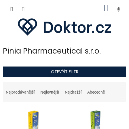
Přejít
NÁKUP
na
obsah
KOŠÍK
Pinia Pharmaceutical s.r.o.
OTEVŘÍT FILTR
Ř
a
Nejprodávanější
Nejlevnější
Nejdražší
Abecedně
z
e
V
n
ý
í
p
p