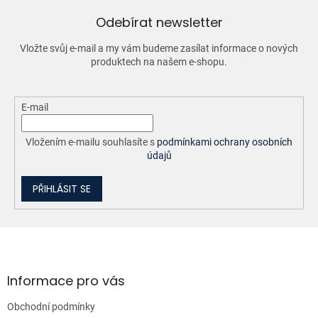
c
í
Odebírat newsletter
p
r
Vložte svůj e-mail a my vám budeme zasílat informace o nových
v
produktech na našem e-shopu.
k
y
v
ý
E-mail
p
i
Vložením e-mailu souhlasíte s
podmínkami ochrany osobních
s
údajů
u
PŘIHLÁSIT SE
Z
á
p
a
Informace pro vás
t
Obchodní podmínky
í