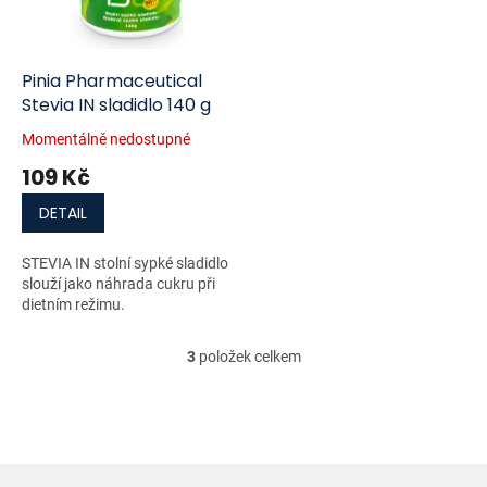
Pinia Pharmaceutical
Stevia IN sladidlo 140 g
Momentálně nedostupné
109 Kč
DETAIL
STEVIA IN stolní sypké sladidlo
slouží jako náhrada cukru při
dietním režimu.
3
položek celkem
O
v
l
á
d
a