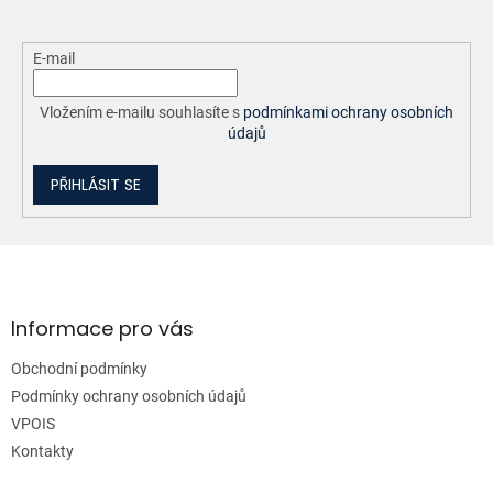
E-mail
Vložením e-mailu souhlasíte s
podmínkami ochrany osobních
údajů
PŘIHLÁSIT SE
Z
á
p
a
Informace pro vás
t
Obchodní podmínky
í
Podmínky ochrany osobních údajů
VPOIS
Kontakty