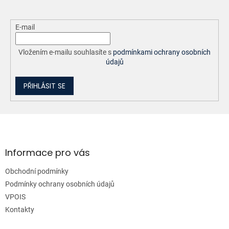
E-mail
Vložením e-mailu souhlasíte s
podmínkami ochrany osobních
údajů
PŘIHLÁSIT SE
Z
á
p
a
Informace pro vás
t
Obchodní podmínky
í
Podmínky ochrany osobních údajů
VPOIS
Kontakty