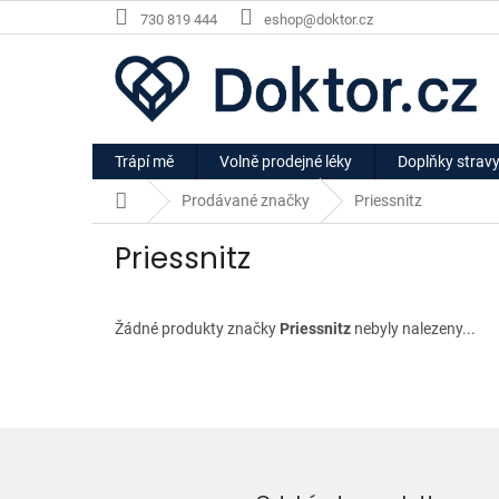
Přejít
730 819 444
eshop@doktor.cz
na
obsah
Trápí mě
Volně prodejné léky
Doplňky strav
Domů
Prodávané značky
Priessnitz
Priessnitz
Žádné produkty značky
Priessnitz
nebyly nalezeny...