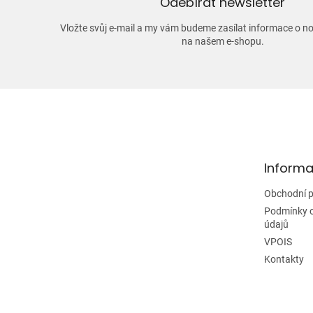
Odebírat newsletter
Vložte svůj e-mail a my vám budeme zasílat informace o 
na našem e-shopu.
Z
á
p
a
t
Informa
í
Obchodní 
Podmínky 
údajů
VPOIS
Kontakty