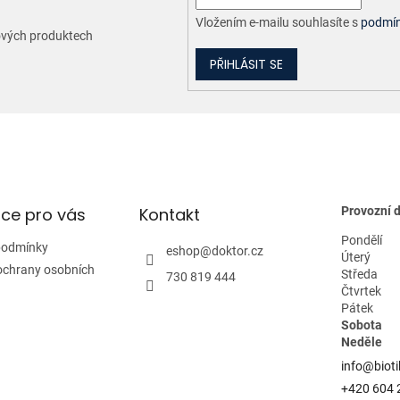
Vložením e-mailu souhlasíte s
podmín
nových produktech
PŘIHLÁSIT SE
ce pro vás
Kontakt
Provozní 
Pondělí
podmínky
eshop
@
doktor.cz
Úterý
ochrany osobních
Středa
730 819 444
Čtvrtek
Pátek
Sobota
Neděle
info@bioti
+420 604 