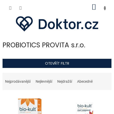
Přejít
NÁKUP
na
obsah
KOŠÍK
PROBIOTICS PROVITA s.r.o.
OTEVŘÍT FILTR
Ř
a
Nejprodávanější
Nejlevnější
Nejdražší
Abecedně
z
e
V
n
ý
í
p
p