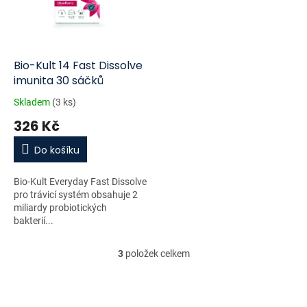
Bio-Kult 14 Fast Dissolve
imunita 30 sáčků
Skladem
(3 ks)
326 Kč
Do košíku
Bio-Kult Everyday Fast Dissolve
pro trávicí systém obsahuje 2
miliardy probiotických
bakterií...
3
položek celkem
O
v
l
á