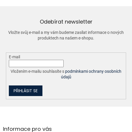
d
a
c
í
Odebírat newsletter
p
r
Vložte svůj e-mail a my vám budeme zasílat informace o nových
v
produktech na našem e-shopu.
k
y
v
ý
E-mail
p
i
Vložením e-mailu souhlasíte s
podmínkami ochrany osobních
s
údajů
u
PŘIHLÁSIT SE
Z
á
p
a
Informace pro vás