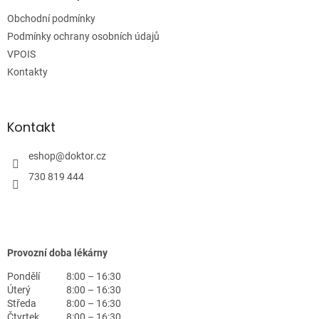
t
Obchodní podmínky
í
Podmínky ochrany osobních údajů
VPOIS
Kontakty
Kontakt
eshop
@
doktor.cz
730 819 444
Provozní doba lékárny
Pondělí
8:00 – 16:30
Úterý
8:00 – 16:30
Středa
8:00 – 16:30
Čtvrtek
8:00 – 16:30