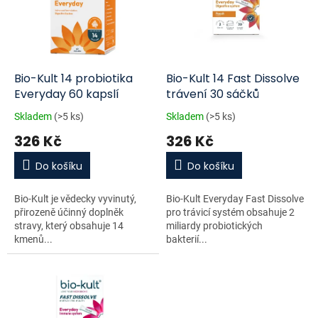
i
r
s
o
p
d
r
u
o
k
d
t
Bio-Kult 14 probiotika
Bio-Kult 14 Fast Dissolve
u
ů
Everyday 60 kapslí
trávení 30 sáčků
k
Skladem
(>5 ks)
Skladem
(>5 ks)
t
326 Kč
326 Kč
ů
Do košíku
Do košíku
Bio-Kult je vědecky vyvinutý,
Bio-Kult Everyday Fast Dissolve
přirozeně účinný doplněk
pro trávicí systém obsahuje 2
stravy, který obsahuje 14
miliardy probiotických
kmenů...
bakterií...