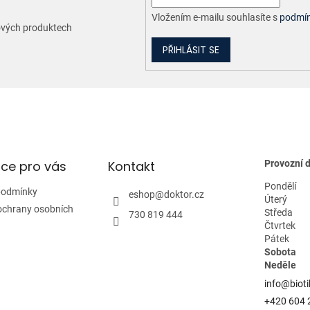
Vložením e-mailu souhlasíte s
podmín
nových produktech
PŘIHLÁSIT SE
ce pro vás
Kontakt
Provozní 
Pondělí
podmínky
eshop
@
doktor.cz
Úterý
ochrany osobních
Středa
730 819 444
Čtvrtek
Pátek
Sobota
Neděle
info@bioti
+420 604 