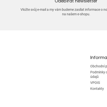
Odebírat newsletter
Vložte svůj e-mail a my vám budeme zasílat informace o 
na našem e-shopu.
Z
á
p
a
t
Informa
í
Obchodní 
Podmínky 
údajů
VPOIS
Kontakty