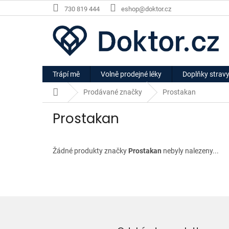
Přejít
730 819 444
eshop@doktor.cz
na
obsah
Trápí mě
Volně prodejné léky
Doplňky strav
Domů
Prodávané značky
Prostakan
Prostakan
Žádné produkty značky
Prostakan
nebyly nalezeny...