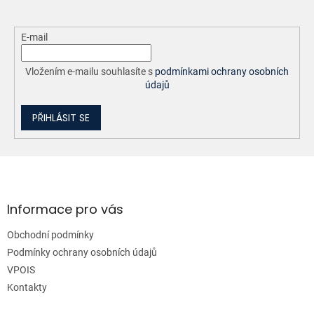
E-mail
Vložením e-mailu souhlasíte s
podmínkami ochrany osobních
údajů
PŘIHLÁSIT SE
Z
á
p
a
Informace pro vás
t
Obchodní podmínky
í
Podmínky ochrany osobních údajů
VPOIS
Kontakty