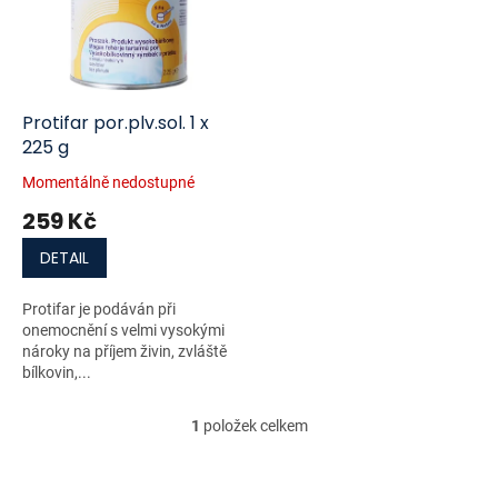
i
r
s
o
p
d
r
u
o
k
d
t
Protifar por.plv.sol. 1 x
u
ů
225 g
k
Momentálně nedostupné
t
259 Kč
ů
DETAIL
Protifar je podáván při
onemocnění s velmi vysokými
nároky na příjem živin, zvláště
bílkovin,...
1
položek celkem
O
v
l