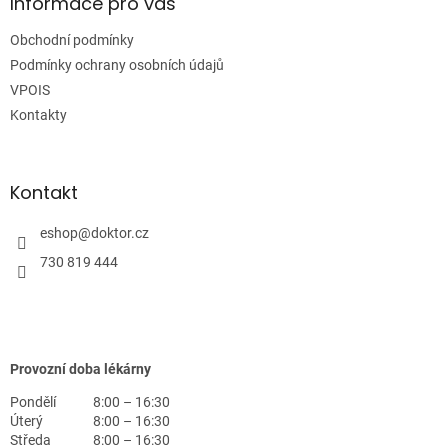
a
Informace pro vás
t
Obchodní podmínky
í
Podmínky ochrany osobních údajů
VPOIS
Kontakty
Kontakt
eshop
@
doktor.cz
730 819 444
Provozní doba lékárny
Pondělí
8:00 – 16:30
Úterý
8:00 – 16:30
Středa
8:00 – 16:30