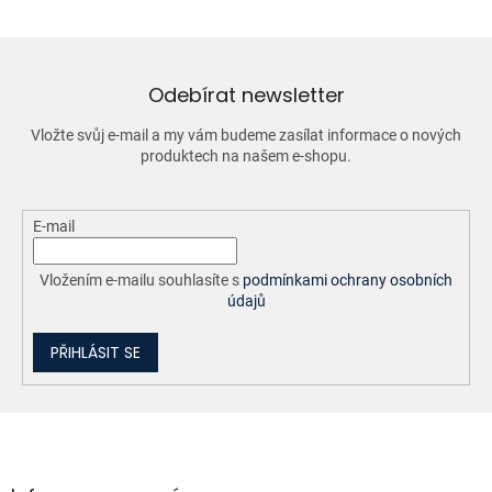
á
d
a
c
í
Odebírat newsletter
p
r
Vložte svůj e-mail a my vám budeme zasílat informace o nových
v
produktech na našem e-shopu.
k
y
v
ý
E-mail
p
i
Vložením e-mailu souhlasíte s
podmínkami ochrany osobních
s
údajů
u
PŘIHLÁSIT SE
Z
á
p