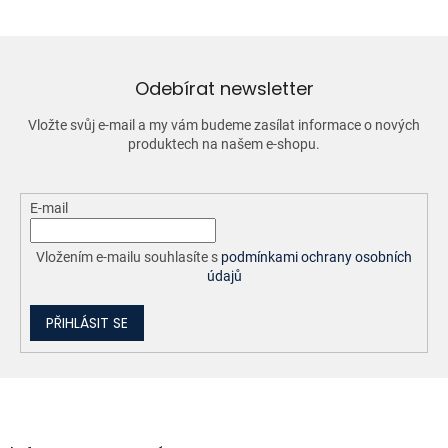
á
d
a
c
í
Odebírat newsletter
p
r
Vložte svůj e-mail a my vám budeme zasílat informace o nových
v
produktech na našem e-shopu.
k
y
v
ý
E-mail
p
i
Vložením e-mailu souhlasíte s
podmínkami ochrany osobních
s
údajů
u
PŘIHLÁSIT SE
Z
á
p