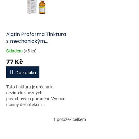
i
r
s
o
p
d
r
u
o
k
d
t
Ajatin Profarma Tinktura
u
ů
s mechanickým
k
rozprašovačem 50ml
Skladem
(>5 ks)
t
77 Kč
ů
Do košíku
Tato tinktura je určena k
dezinfekci běžných
povrchových poranění. Vysoce
účinný dezinfekční...
1
položek celkem
O
v
l