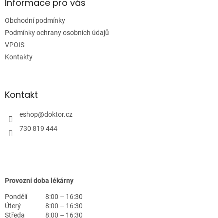
a
Informace pro vás
t
Obchodní podmínky
í
Podmínky ochrany osobních údajů
VPOIS
Kontakty
Kontakt
eshop
@
doktor.cz
730 819 444
Provozní doba lékárny
Pondělí
8:00 – 16:30
Úterý
8:00 – 16:30
Středa
8:00 – 16:30