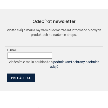
á
d
a
c
í
Odebírat newsletter
p
r
Vložte svůj e-mail a my vám budeme zasílat informace o nových
v
produktech na našem e-shopu.
k
y
v
ý
E-mail
p
i
Vložením e-mailu souhlasíte s
podmínkami ochrany osobních
s
údajů
u
PŘIHLÁSIT SE
Z
á
p