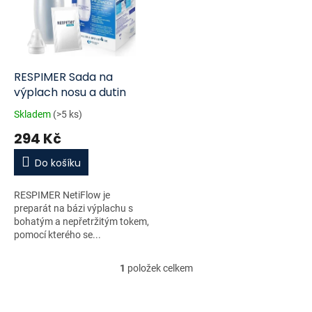
i
r
s
o
p
d
r
u
o
k
d
t
RESPIMER Sada na
u
ů
výplach nosu a dutin
k
Skladem
(>5 ks)
t
294 Kč
ů
Do košíku
RESPIMER NetiFlow je
preparát na bázi výplachu s
bohatým a nepřetržitým tokem,
pomocí kterého se...
1
položek celkem
O
v
l