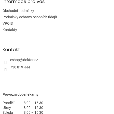
a
Informace pro vás
t
Obchodní podmínky
í
Podmínky ochrany osobních údajů
VPOIS
Kontakty
Kontakt
eshop
@
doktor.cz
730 819 444
Provozní doba lékárny
Pondělí
8:00 – 16:30
Úterý
8:00 – 16:30
Středa
8:00 – 16:30