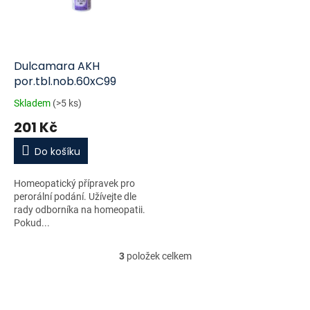
Dulcamara AKH
por.tbl.nob.60xC99
Skladem
(>5 ks)
201 Kč
Do košíku
Homeopatický přípravek pro
perorální podání. Užívejte dle
rady odborníka na homeopatii.
Pokud...
3
položek celkem
O
v
l
á