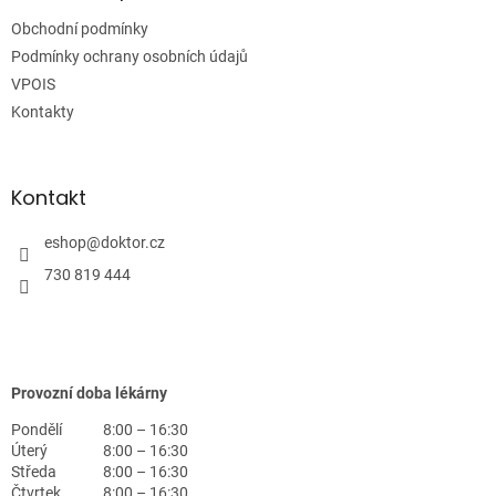
t
Obchodní podmínky
í
Podmínky ochrany osobních údajů
VPOIS
Kontakty
Kontakt
eshop
@
doktor.cz
730 819 444
Provozní doba lékárny
Pondělí
8:00 – 16:30
Úterý
8:00 – 16:30
Středa
8:00 – 16:30
Čtvrtek
8:00 – 16:30