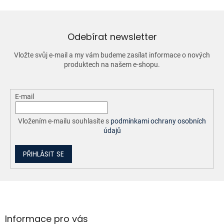
d
a
c
í
Odebírat newsletter
p
r
Vložte svůj e-mail a my vám budeme zasílat informace o nových
v
produktech na našem e-shopu.
k
y
v
ý
E-mail
p
i
Vložením e-mailu souhlasíte s
podmínkami ochrany osobních
s
údajů
u
PŘIHLÁSIT SE
Z
á
p
a
Informace pro vás