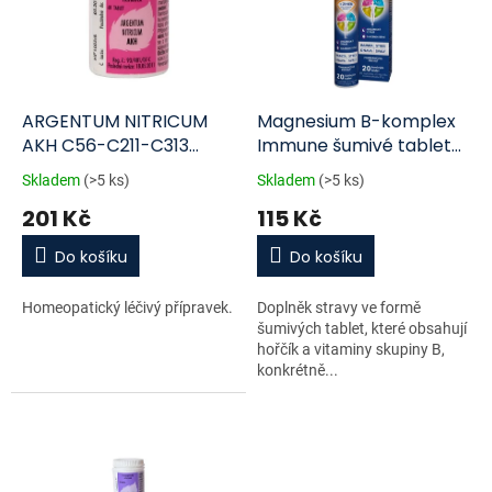
i
r
s
o
p
d
r
u
o
k
d
t
ARGENTUM NITRICUM
Magnesium B-komplex
u
ů
AKH C56-C211-C313
Immune šumivé tablety
k
neobalené tablety 60 I
tbl.20
Skladem
(>5 ks)
Skladem
(>5 ks)
t
201 Kč
115 Kč
ů
Do košíku
Do košíku
Homeopatický léčivý přípravek.
Doplněk stravy ve formě
šumivých tablet, které obsahují
hořčík a vitaminy skupiny B,
konkrétně...