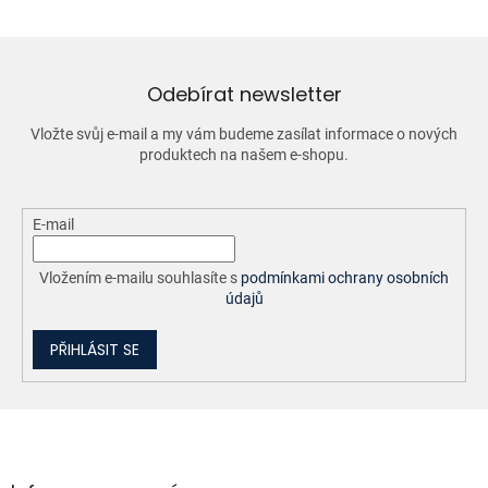
á
d
a
c
í
Odebírat newsletter
p
r
Vložte svůj e-mail a my vám budeme zasílat informace o nových
v
produktech na našem e-shopu.
k
y
v
ý
E-mail
p
i
Vložením e-mailu souhlasíte s
podmínkami ochrany osobních
s
údajů
u
PŘIHLÁSIT SE
Z
á
p