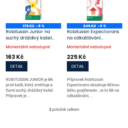
i
r
s
o
p
d
r
u
o
k
179 Kč
–8 %
249 Kč
–9 %
d
t
Robitussin Junior na
Robitussin Expectorans
u
ů
suchý dráždivý kašel
na odkašlávání
k
por.sir.100 ml/75 mg
por.sir.100 ml x 20 mg/ml
Momentálně nedostupné
Momentálně nedostupné
t
163 Kč
225 Kč
ů
DETAIL
DETAIL
ROBITUSSIN JUNIOR je lék
Přípravek Robitussin
proti kašli, který zmírňuje a
Expectorans obsahuje léčivou
tlumí suchý, dráždivý kašel.
látku guajfenesin. Je to lék na
Přípravek je...
odkašlávání,...
2
položek celkem
O
v
l