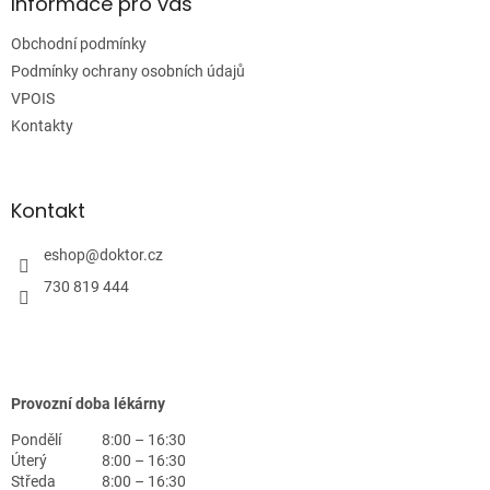
a
Informace pro vás
t
Obchodní podmínky
í
Podmínky ochrany osobních údajů
VPOIS
Kontakty
Kontakt
eshop
@
doktor.cz
730 819 444
Provozní doba lékárny
Pondělí
8:00 – 16:30
Úterý
8:00 – 16:30
Středa
8:00 – 16:30