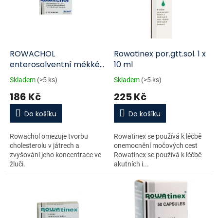
i
r
s
o
p
d
r
u
o
k
d
t
ROWACHOL
Rowatinex por.gtt.sol. 1 x
u
ů
enterosolventní měkké
10 ml
k
tobolky 20
Skladem
(>5 ks)
Skladem
(>5 ks)
t
186 Kč
225 Kč
ů
Do košíku
Do košíku
Rowachol omezuje tvorbu
Rowatinex se používá k léčbě
cholesterolu v játrech a
onemocnění močových cest
zvyšování jeho koncentrace ve
Rowatinex se používá k léčbě
žluči.
akutních i...