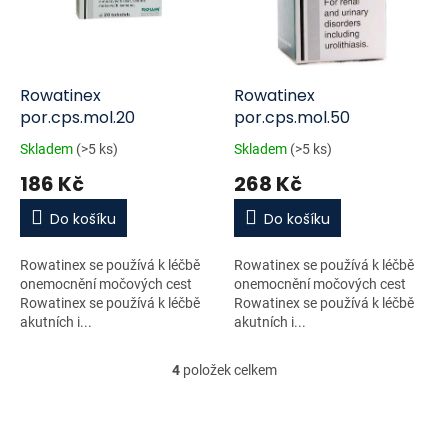
Rowatinex
Rowatinex
por.cps.mol.20
por.cps.mol.50
Skladem
(>5 ks)
Skladem
(>5 ks)
186 Kč
268 Kč
Do košíku
Do košíku
Rowatinex se používá k léčbě
Rowatinex se používá k léčbě
onemocnění močových cest
onemocnění močových cest
Rowatinex se používá k léčbě
Rowatinex se používá k léčbě
akutních i...
akutních i...
4
položek celkem
O
v
l
á