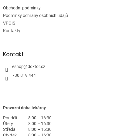
t
Obchodní podmínky
í
Podmínky ochrany osobních údajů
VPOIS
Kontakty
Kontakt
eshop
@
doktor.cz
730 819 444
Provozní doba lékárny
Pondělí
8:00 – 16:30
Úterý
8:00 – 16:30
Středa
8:00 – 16:30
Čtvrtek
8:00 – 16:30