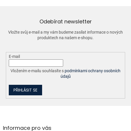
d
a
c
í
Odebírat newsletter
p
r
Vložte svůj e-mail a my vám budeme zasílat informace o nových
v
produktech na našem e-shopu.
k
y
v
ý
E-mail
p
i
Vložením e-mailu souhlasíte s
podmínkami ochrany osobních
s
údajů
u
PŘIHLÁSIT SE
Z
á
p
a
Informace pro vás