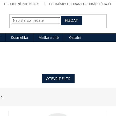
OBCHODNÍ PODMÍNKY
PODMÍNKY OCHRANY OSOBNÍCH ÚDAJŮ
HLEDAT
y
Kosmetika
Matka a dítě
Ostatní
OTEVŘÍT FILTR
ně