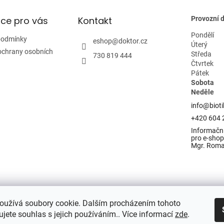
ce pro vás
Kontakt
Provozní 
Pondělí
podmínky
eshop
@
doktor.cz
Úterý
ochrany osobních
Středa
730 819 444
Čtvrtek
Pátek
Sobota
Neděle
info@bioti
+420 604 
Informační
pro e-shop 
Mgr. Rom
oužívá soubory cookie. Dalším procházením tohoto
jete souhlas s jejich používáním.. Více informací
zde
.