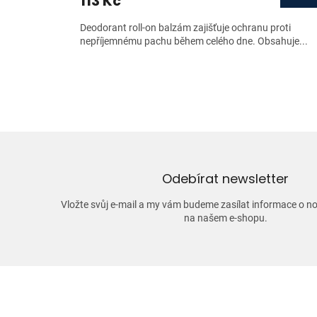
113 Kč
Deodorant roll-on balzám zajišťuje ochranu proti
nepříjemnému pachu během celého dne. Obsahuje...
Odebírat newsletter
Vložte svůj e-mail a my vám budeme zasílat informace o 
na našem e-shopu.
Z
á
p