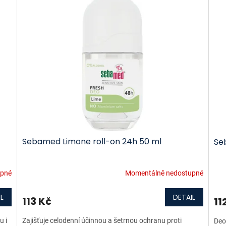
Sebamed Limone roll-on 24h 50 ml
Se
upné
Momentálně nedostupné
L
DETAIL
113 Kč
11
u i
Zajišťuje celodenní účinnou a šetrnou ochranu proti
Deo