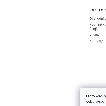
a
t
Informa
í
Obchodní 
Podmínky 
údajů
VPOIS
Kontakty
Tento web p
webu vyjadřu