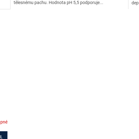
tělesnému pachu. Hodnota pH 5,5 podporuje...
depi
upné
IL