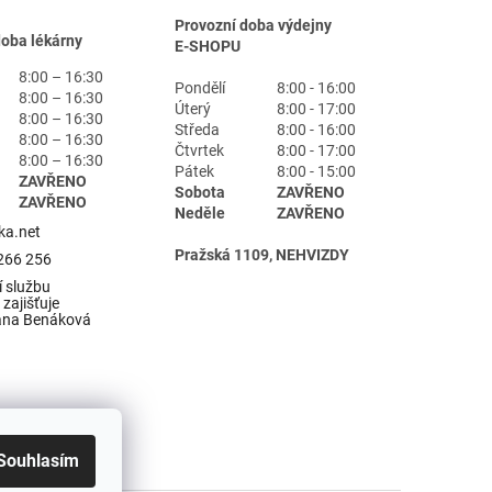
Provozní doba výdejny
doba lékárny
E-SHOPU
8:00 – 16:30
Pondělí
8:00 - 16:00
8:00 – 16:30
Úterý
8:00 - 17:00
8:00 – 16:30
Středa
8:00 - 16:00
8:00 – 16:30
Čtvrtek
8:00 - 17:00
8:00 – 16:30
Pátek
8:00 - 15:00
ZAVŘENO
Sobota
ZAVŘENO
ZAVŘENO
Neděle
ZAVŘENO
ka.net
Pražská 1109, NEHVIZDY
266 256
 službu
zajišťuje
ana Benáková
Souhlasím