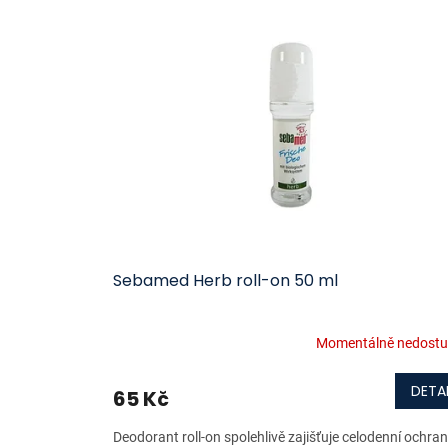
ý
í
p
p
i
r
s
o
p
d
r
u
o
k
d
t
u
ů
k
t
ů
Sebamed Herb roll-on 50 ml
Momentálně nedost
DETAI
65 Kč
Deodorant roll-on spolehlivě zajišťuje celodenní ochran