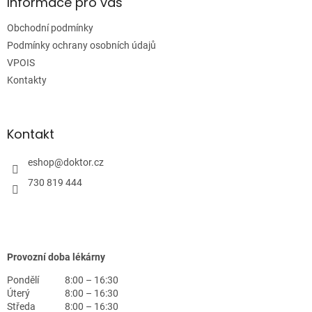
a
Informace pro vás
t
Obchodní podmínky
í
Podmínky ochrany osobních údajů
VPOIS
Kontakty
Kontakt
eshop
@
doktor.cz
730 819 444
Provozní doba lékárny
Pondělí
8:00 – 16:30
Úterý
8:00 – 16:30
Středa
8:00 – 16:30