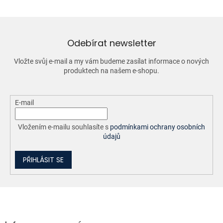
á
d
a
c
í
Odebírat newsletter
p
r
Vložte svůj e-mail a my vám budeme zasílat informace o nových
v
produktech na našem e-shopu.
k
y
v
ý
E-mail
p
i
Vložením e-mailu souhlasíte s
podmínkami ochrany osobních
s
údajů
u
PŘIHLÁSIT SE
Z
á
p