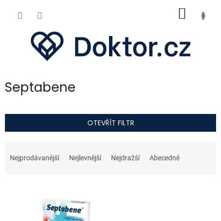
Přejít
NÁKUP
na
obsah
KOŠÍK
Septabene
OTEVŘÍT FILTR
Ř
a
Nejprodávanější
Nejlevnější
Nejdražší
Abecedně
z
e
V
n
ý
í
p
p