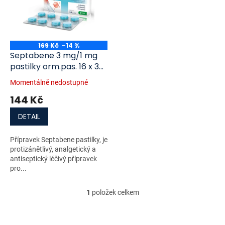
i
r
s
o
p
d
r
u
o
k
169 Kč
–14 %
d
t
Septabene 3 mg/1 mg
u
ů
pastilky orm.pas. 16 x 3
k
mg/1 mg
Momentálně nedostupné
t
144 Kč
ů
DETAIL
Přípravek Septabene pastilky, je
protizánětlivý, analgetický a
antiseptický léčivý přípravek
pro...
1
položek celkem
O
v
l