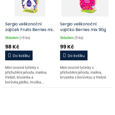
Sergio velikonoční
Sergio velikonoční
zajíček Fruits Berries mix
vajíčko Berries mix 90g
90g
Skladem
(>5 ks)
Skladem
(5 ks)
98 Kč
99 Kč
Do košíku
Do košíku
Mini ovocné tyčinky s
Mini ovocné tyčinky s
příchutěmi jahoda, malina,
příchutěmi jahoda, malina,
třešeň, brusinka a
brusinka s borůvkou a třešně
borůvka,jablko, hruška,...