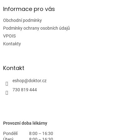
p
a
Informace pro vás
t
Obchodní podmínky
í
Podmínky ochrany osobních údajů
VPOIS
Kontakty
Kontakt
eshop
@
doktor.cz
730 819 444
Provozní doba lékárny
Pondělí
8:00 – 16:30
Úterý
8:00 – 16:30