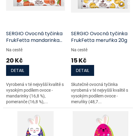
i
r
s
o
p
d
r
u
o
k
d
t
SERGIO Ovocná tyčinka
SERGIO Ovocná tyčinka
u
ů
FrukFetta mandarinka
FrukFetta meruňka 20g
k
20g
Na cestě
Na cestě
t
20 Kč
15 Kč
ů
DETAIL
DETAIL
Vyrobená v té nejvyšší kvalitě s
Skutečně ovocná tyčinka
vysokým podílem ovoce -
vyrobená v té nejvyšší kvalitě s
mandarinky (16,8 %),
vysokým podílem ovoce -
pomeranče (16,8 %),...
meruňky (48,7...