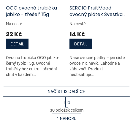
OGO ovocná trubička
SERGIO FruitMood
jablko - třešeň 15g
ovocný plátek Švestka
10g
Na cestě
Na cestě
22 Kč
14 Kč
DETAIL
DETAIL
Ovocná trubička OGO jablko-
Naše ovocné plátky – jen čisté
černý rybíz 15g. Ovocné
ovoce, nic navíc. Lahodné a
trubičky bez cukru - přírodní
zábavné! Produkt
chuť v každém...
neobsahuje...
NAČÍST 12 DALŠÍCH
S
1
3
t
O
r
30
položek celkem
v
á
l
NAHORU
n
á
k
o
d