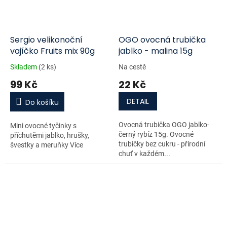
Sergio velikonoční
OGO ovocná trubička
vajíčko Fruits mix 90g
jablko - malina 15g
Skladem
(2 ks)
Na cestě
99 Kč
22 Kč
DETAIL
Do košíku
Ovocná trubička OGO jablko-
Mini ovocné tyčinky s
černý rybíz 15g. Ovocné
příchutěmi jablko, hrušky,
trubičky bez cukru - přírodní
švestky a meruňky Více
chuť v každém...