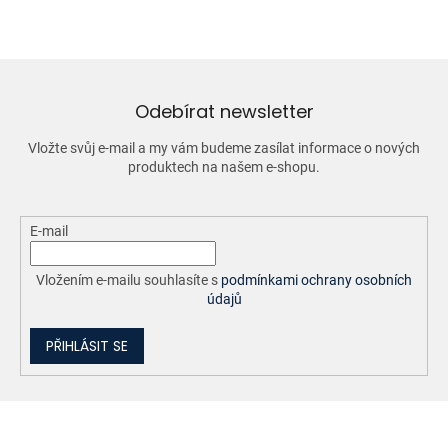
v
a
á
c
n
í
í
p
r
v
Odebírat newsletter
k
y
Vložte svůj e-mail a my vám budeme zasílat informace o nových
v
produktech na našem e-shopu.
ý
p
i
E-mail
s
u
Vložením e-mailu souhlasíte s
podmínkami ochrany osobních
údajů
PŘIHLÁSIT SE
Z
á