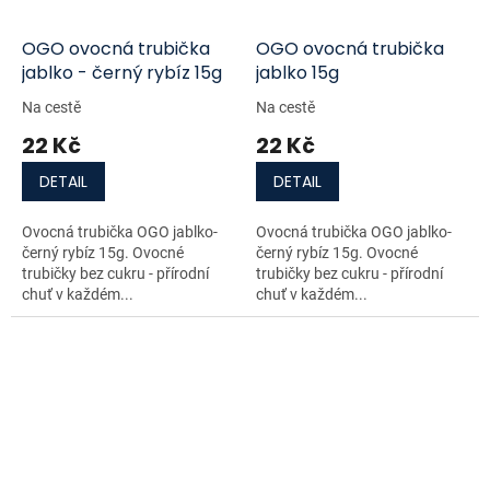
OGO ovocná trubička
OGO ovocná trubička
jablko - černý rybíz 15g
jablko 15g
Na cestě
Na cestě
22 Kč
22 Kč
DETAIL
DETAIL
Ovocná trubička OGO jablko-
Ovocná trubička OGO jablko-
černý rybíz 15g. Ovocné
černý rybíz 15g. Ovocné
trubičky bez cukru - přírodní
trubičky bez cukru - přírodní
chuť v každém...
chuť v každém...