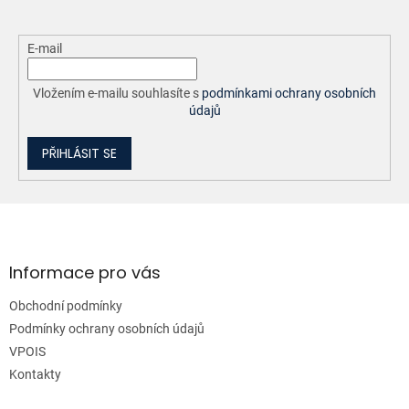
E-mail
Vložením e-mailu souhlasíte s
podmínkami ochrany osobních
údajů
PŘIHLÁSIT SE
Z
á
p
a
Informace pro vás
t
Obchodní podmínky
í
Podmínky ochrany osobních údajů
VPOIS
Kontakty