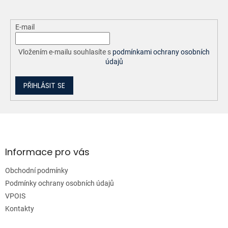
E-mail
Vložením e-mailu souhlasíte s
podmínkami ochrany osobních
údajů
PŘIHLÁSIT SE
Z
á
p
a
Informace pro vás
t
Obchodní podmínky
í
Podmínky ochrany osobních údajů
VPOIS
Kontakty