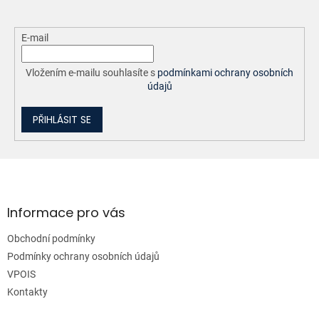
E-mail
Vložením e-mailu souhlasíte s
podmínkami ochrany osobních
údajů
PŘIHLÁSIT SE
Z
á
p
a
Informace pro vás
t
Obchodní podmínky
í
Podmínky ochrany osobních údajů
VPOIS
Kontakty