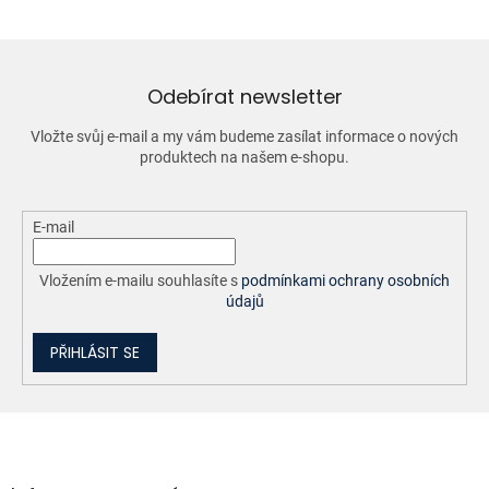
á
d
a
c
í
Odebírat newsletter
p
r
Vložte svůj e-mail a my vám budeme zasílat informace o nových
v
produktech na našem e-shopu.
k
y
v
ý
E-mail
p
i
Vložením e-mailu souhlasíte s
podmínkami ochrany osobních
s
údajů
u
PŘIHLÁSIT SE
Z
á
p