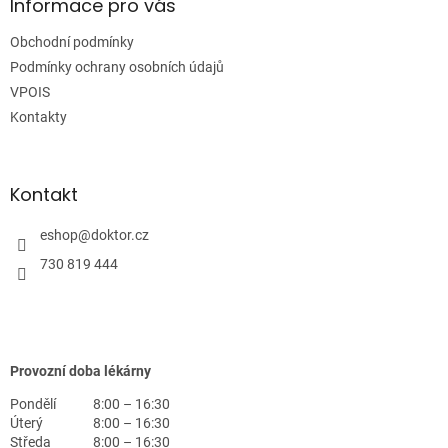
a
Informace pro vás
t
Obchodní podmínky
í
Podmínky ochrany osobních údajů
VPOIS
Kontakty
Kontakt
eshop
@
doktor.cz
730 819 444
Provozní doba lékárny
Pondělí
8:00 – 16:30
Úterý
8:00 – 16:30
Středa
8:00 – 16:30