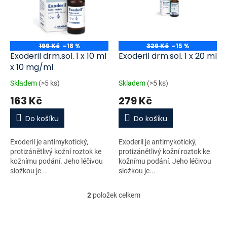
i
r
s
o
p
d
r
u
o
k
199 Kč
–18 %
329 Kč
–15 %
d
t
Exoderil drm.sol. 1 x 10 ml
Exoderil drm.sol. 1 x 20 ml
u
ů
x 10 mg/ml
k
Skladem
(>5 ks)
Skladem
(>5 ks)
t
163 Kč
279 Kč
ů
Do košíku
Do košíku
Exoderil je antimykotický,
Exoderil je antimykotický,
protizánětlivý kožní roztok ke
protizánětlivý kožní roztok ke
kožnímu podání. Jeho léčivou
kožnímu podání. Jeho léčivou
složkou je...
složkou je...
2
položek celkem
O
v
l