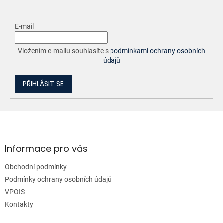
E-mail
Vložením e-mailu souhlasíte s
podmínkami ochrany osobních
údajů
PŘIHLÁSIT SE
Z
á
p
a
Informace pro vás
t
Obchodní podmínky
í
Podmínky ochrany osobních údajů
VPOIS
Kontakty