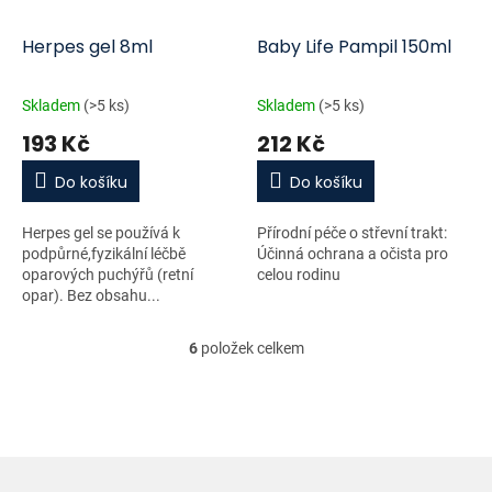
Herpes gel 8ml
Baby Life Pampil 150ml
Skladem
(>5 ks)
Skladem
(>5 ks)
193 Kč
212 Kč
Do košíku
Do košíku
Herpes gel se používá k
Přírodní péče o střevní trakt:
podpůrné,fyzikální léčbě
Účinná ochrana a očista pro
oparových puchýřů (retní
celou rodinu
opar). Bez obsahu...
6
položek celkem
O
v
l
á
d
a
c