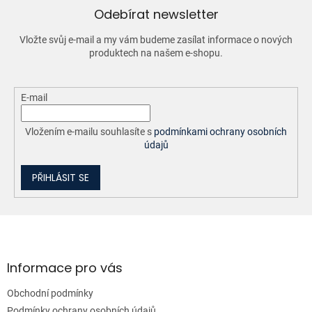
í
Odebírat newsletter
p
r
Vložte svůj e-mail a my vám budeme zasílat informace o nových
v
produktech na našem e-shopu.
k
y
v
ý
E-mail
p
i
Vložením e-mailu souhlasíte s
podmínkami ochrany osobních
s
údajů
u
PŘIHLÁSIT SE
Z
á
p
a
Informace pro vás
t
Obchodní podmínky
í
Podmínky ochrany osobních údajů