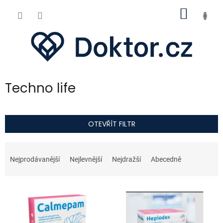
Přejít
NÁKUP
na
obsah
KOŠÍK
Techno life
OTEVŘÍT FILTR
Ř
a
Nejprodávanější
Nejlevnější
Nejdražší
Abecedně
z
e
V
n
ý
í
p
p