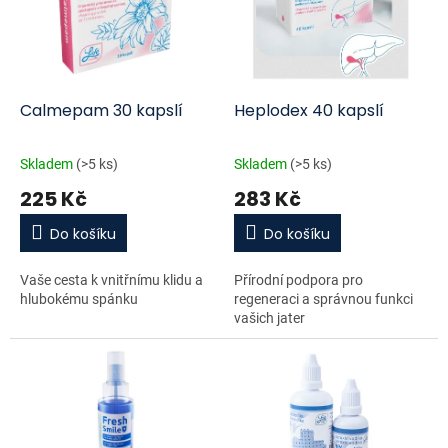
i
r
s
o
p
d
r
u
o
k
d
t
Calmepam 30 kapslí
Heplodex 40 kapslí
u
ů
k
Skladem
(>5 ks)
Skladem
(>5 ks)
t
225 Kč
283 Kč
ů
Do košíku
Do košíku
Vaše cesta k vnitřnímu klidu a
Přírodní podpora pro
hlubokému spánku
regeneraci a správnou funkci
vašich jater