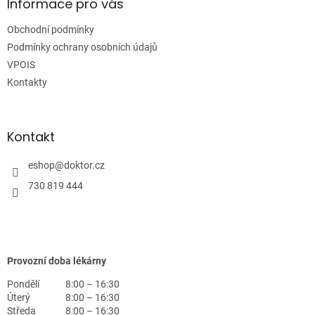
a
Informace pro vás
t
Obchodní podmínky
í
Podmínky ochrany osobních údajů
VPOIS
Kontakty
Kontakt
eshop
@
doktor.cz
730 819 444
Provozní doba lékárny
Pondělí
8:00 – 16:30
Úterý
8:00 – 16:30
Středa
8:00 – 16:30