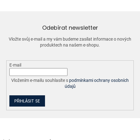
á
d
a
c
í
Odebírat newsletter
p
r
Vložte svůj e-mail a my vám budeme zasílat informace o nových
v
produktech na našem e-shopu.
k
y
v
ý
E-mail
p
i
Vložením e-mailu souhlasíte s
podmínkami ochrany osobních
s
údajů
u
PŘIHLÁSIT SE
Z
á
p