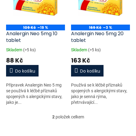
i
r
s
o
p
d
r
u
o
k
109 Kč
–19 %
169 Kč
–3 %
d
t
Analergin Neo 5mg 10
Analergin Neo 5mg 20
u
ů
tablet
tablet
k
Skladem
(>5 ks)
Skladem
(>5 ks)
t
88 Kč
163 Kč
ů
Do košíku
Do košíku
Přípravek Analergin Neo 5 mg
Používá se k léčbě příznaků
se používá k léčbě příznaků
spojených s alergickými stavy,
spojených s alergickými stavy,
jako je senná rýma,
jako je...
přetrvávající...
2
položek celkem
O
v
l