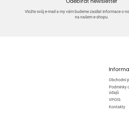
Odebírat newsletter
Vložte svůj e-mail a my vám budeme zasílat informace o 
na našem e-shopu.
Z
á
p
a
t
Informa
í
Obchodní 
Podmínky 
údajů
VPOIS
Kontakty