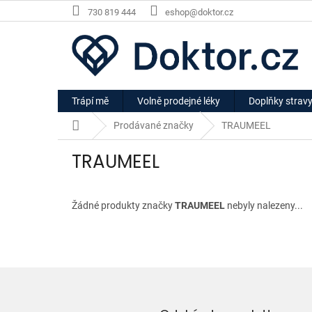
Přejít
730 819 444
eshop@doktor.cz
na
obsah
Trápí mě
Volně prodejné léky
Doplňky strav
Domů
Prodávané značky
TRAUMEEL
TRAUMEEL
Žádné produkty značky
TRAUMEEL
nebyly nalezeny...