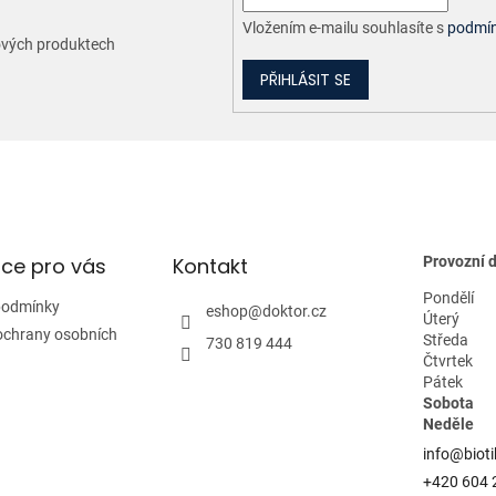
Vložením e-mailu souhlasíte s
podmín
nových produktech
PŘIHLÁSIT SE
ce pro vás
Kontakt
Provozní 
Pondělí
podmínky
eshop
@
doktor.cz
Úterý
ochrany osobních
Středa
730 819 444
Čtvrtek
Pátek
Sobota
Neděle
info@bioti
+420 604 