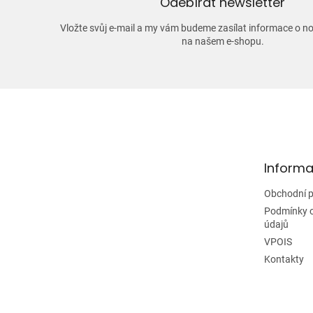
Odebírat newsletter
Vložte svůj e-mail a my vám budeme zasílat informace o 
na našem e-shopu.
Z
á
p
a
t
Informa
í
Obchodní 
Podmínky 
údajů
VPOIS
Kontakty