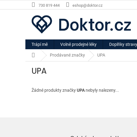
Přejít
730 819 444
eshop@doktor.cz
na
obsah
Trápí mě
Volně prodejné léky
Doplňky strav
Domů
Prodávané značky
UPA
UPA
Žádné produkty značky
UPA
nebyly nalezeny...