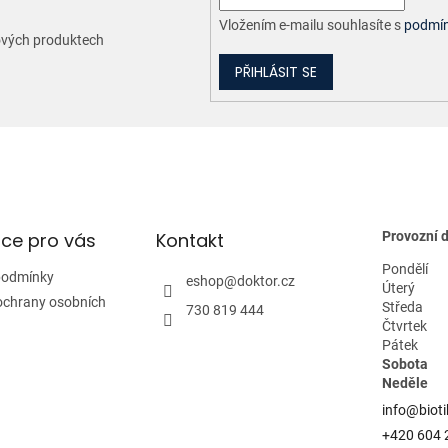
Vložením e-mailu souhlasíte s
podmín
nových produktech
PŘIHLÁSIT SE
ce pro vás
Kontakt
Provozní 
Pondělí
podmínky
eshop
@
doktor.cz
Úterý
ochrany osobních
Středa
730 819 444
Čtvrtek
Pátek
Sobota
Neděle
info@bioti
+420 604 