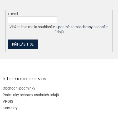
E-mail
Vložením e-mailu souhlasíte s
podmínkami ochrany osobních
údajů
PŘIHLÁSIT SE
Z
á
p
a
Informace pro vás
t
Obchodní podmínky
í
Podmínky ochrany osobních údajů
VPOIS
Kontakty