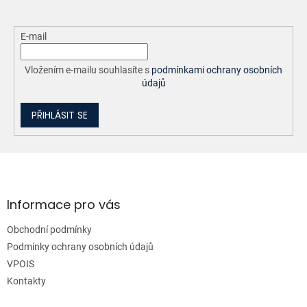
E-mail
Vložením e-mailu souhlasíte s
podmínkami ochrany osobních
údajů
PŘIHLÁSIT SE
Z
á
p
a
Informace pro vás
t
Obchodní podmínky
í
Podmínky ochrany osobních údajů
VPOIS
Kontakty