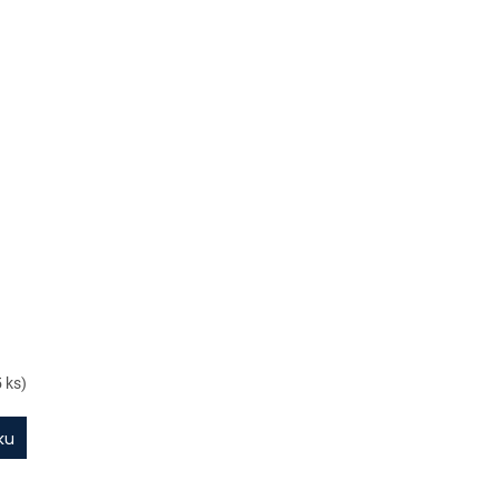
5 ks)
ku