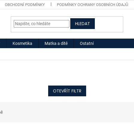
OBCHODNÍ PODMÍNKY
PODMÍNKY OCHRANY OSOBNÍCH ÚDAJŮ
HLEDAT
y
Kosmetika
Matka a dítě
Ostatní
OTEVŘÍT FILTR
ně