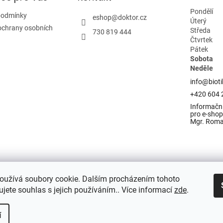
Pondělí
podmínky
eshop
@
doktor.cz
Úterý
ochrany osobních
Středa
730 819 444
Čtvrtek
Pátek
Sobota
Neděle
info@bioti
+420 604 
Informační
pro e-shop 
Mgr. Rom
oužívá soubory cookie. Dalším procházením tohoto
jete souhlas s jejich používáním.. Více informací
zde
.
í
razena.