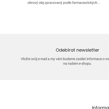
olivový olej zpracovaný podle farmaceutických...
Odebírat newsletter
Vložte svůj e-mail a my vám budeme zasílat informace o 
na našem e-shopu.
Z
á
p
a
t
Informa
í