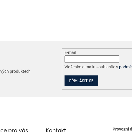
O
v
l
á
d
a
c
E-mail
í
p
r
Vložením e-mailu souhlasíte s
podmín
nových produktech
v
k
PŘIHLÁSIT SE
y
v
ý
p
i
s
u
ce pro vás
Kontakt
Provozní 